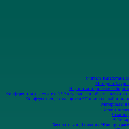
Учитель Казахстана (ж
Методист (журнал
Научно-методические сборники
Конференция для учителей *Актуальные проблемы науки и обр
Конференция для учащихся *Национальный приоритет
Материалы на 
Қазақ тілінде
Семинары
Вебинары
Бесплатная публикация *Как прекрасе