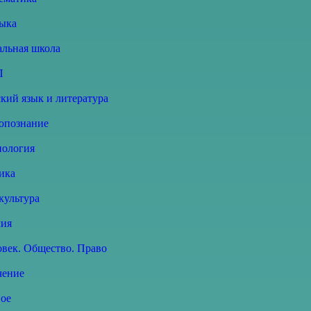
ыка
альная школа
П
кий язык и литература
опознание
нология
ика
культура
ия
овек. Общество. Право
чение
ное