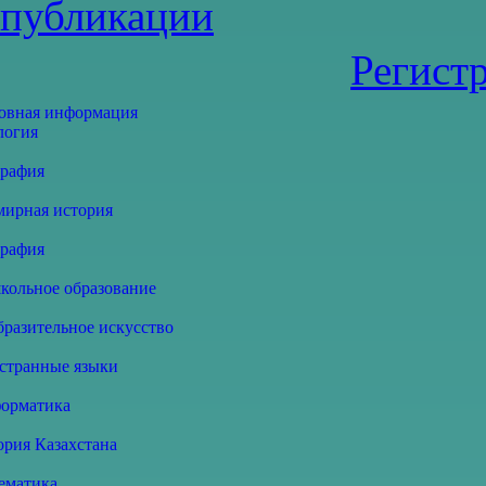
публикации
Регист
овная информация
логия
графия
мирная история
графия
кольное образование
бразительное искусство
странные языки
орматика
ория Казахстана
ематика