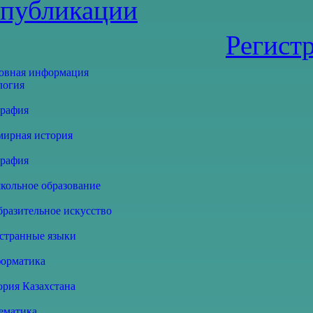
публикации
Регист
овная информация
логия
графия
мирная история
графия
кольное образование
бразительное искусство
странные языки
орматика
ория Казахстана
ематика