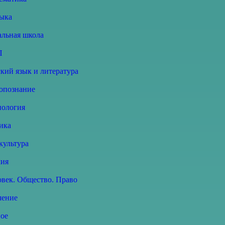
ыка
альная школа
П
кий язык и литература
опознание
нология
ика
культура
ия
овек. Общество. Право
чение
ное