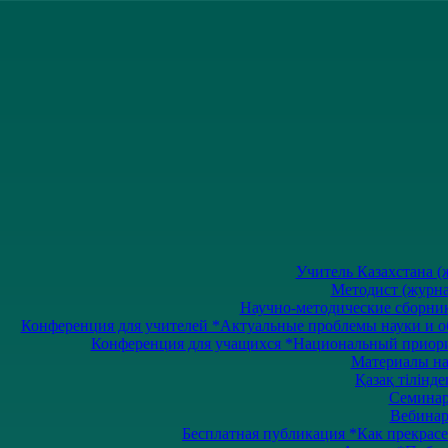
Учитель Казахстана (ж
Методист (журнал
Научно-методические сборники
Конференция для учителей *Актуальные проблемы науки и обр
Конференция для учащихся *Национальный приоритет
Материалы на 
Қазақ тілінде
Семинары
Вебинары
Бесплатная публикация *Как прекрасе