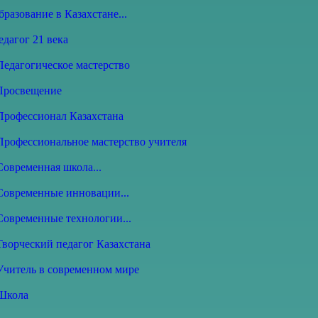
бразование в Казахстане...
едагог 21 века
Педагогическое мастерство
 Просвещение
 Профессионал Казахстана
 Профессиональное мастерство учителя
Современная школа...
 Современные инновации...
Современные технологии...
Творческий педагог Казахстана
 Учитель в современном мире
 Школа