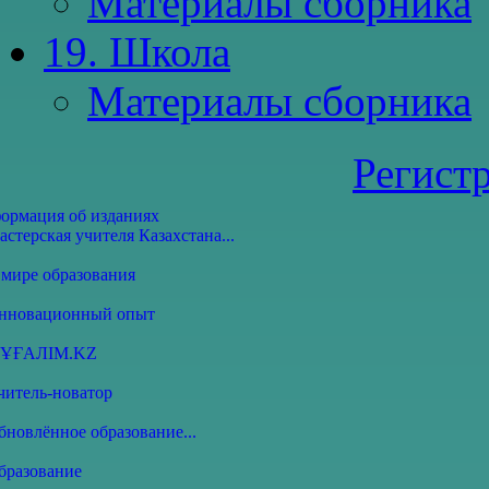
Материалы сборника
19. Школа
Материалы сборника
Регист
ормация об изданиях
астерская учителя Казахстана...
 мире образования
Инновационный опыт
МҰҒАЛІМ.KZ
читель-новатор
бновлённое образование...
бразование